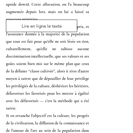
upside down). Cette allocution, on l’a beaucoup
augmentée depuis lors, mais on lui a laissé sa
structure primitive.
Chez l'auteur
2012
Lire en ligne le texte
Si l’objectif poursuivi est l’égalité à tout prix, et
l’assurance donnée à la majorité de la population
que tout est fait pour qu’elle ne soit lésée en rien,
culturellement, qu’elle ne subisse aucune
discrimination intellectuelle, que ses valeurs et ses
goûts soient bien mis sur le même plan que ceux
de la défunte “classe cultivée”, alors ii n’est d’autre
moyen à suivre que de dépouiller de leur privilège
les privilégiés de la culture, déshériter les héritiers,
défavoriser les favorisés pour les mettre à égalité
avec les défavorisés — c’est la méthode qui a été
suivie.
Si en revanche l’objectif est la culture, les progrès
de la civilisation, la diffusion de la connaissance et
de l’amour de l’art au sein de la population dans