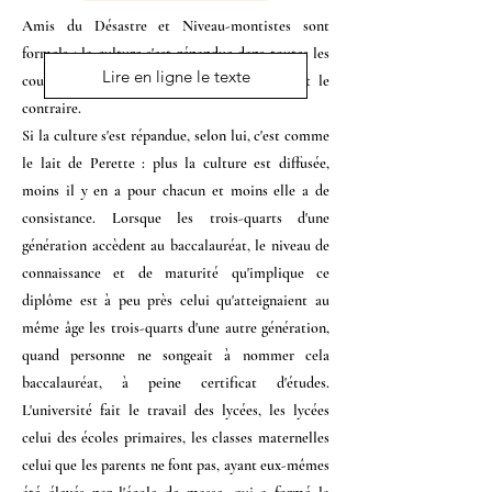
Amis du Désastre et Niveau-montistes sont
formels : la culture s'est répandue dans toutes les
Lire en ligne le texte
couches de la population. Ce livre soutient le
contraire.
Si la culture s'est répandue, selon lui, c'est comme
le lait de Perette : plus la culture est diffusée,
moins il y en a pour chacun et moins elle a de
consistance. Lorsque les trois-quarts d'une
génération accèdent au baccalauréat, le niveau de
connaissance et de maturité qu'implique ce
diplôme est à peu près celui qu'atteignaient au
même âge les trois-quarts d'une autre génération,
quand personne ne songeait à nommer cela
baccalauréat, à peine certificat d'études.
L'université fait le travail des lycées, les lycées
celui des écoles primaires, les classes maternelles
celui que les parents ne font pas, ayant eux-mêmes