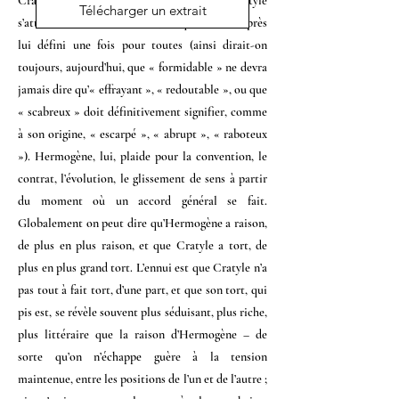
Cratyle et Hermogène, chez Platon. Cratyle
Télécharger un extrait
Lire en ligne le texte
s’attachant au sens des mots, tel qu’il a été d’après
lui défini une fois pour toutes (ainsi dirait-on
toujours, aujourd’hui, que « formidable » ne devra
jamais dire qu’« effrayant », « redoutable », ou que
« scabreux » doit définitivement signifier, comme
à son origine, « escarpé », « abrupt », « raboteux
»). Hermogène, lui, plaide pour la convention, le
contrat, l’évolution, le glissement de sens à partir
du moment où un accord général se fait.
Globalement on peut dire qu’Hermogène a raison,
de plus en plus raison, et que Cratyle a tort, de
plus en plus grand tort. L’ennui est que Cratyle n’a
pas tout à fait tort, d’une part, et que son tort, qui
pis est, se révèle souvent plus séduisant, plus riche,
plus littéraire que la raison d’Hermogène – de
sorte qu’on n’échappe guère à la tension
maintenue, entre les positions de l’un et de l’autre ;