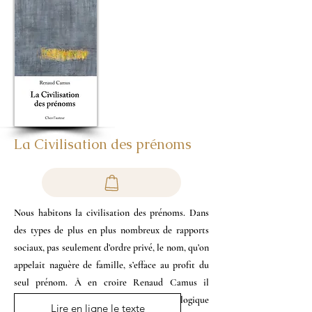
La Civilisation des prénoms
Nous habitons la civilisation des prénoms. Dans
des types de plus en plus nombreux de rapports
sociaux, pas seulement d’ordre privé, le nom, qu’on
appelait naguère de famille, s’efface au profit du
seul prénom. À en croire Renaud Camus il
s’agirait d’une mutation anthropologique
Chez l'auteur
2014
Lire en ligne le texte