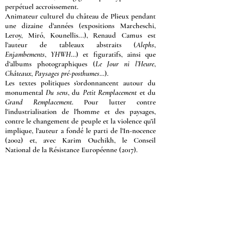
perpétuel accroissement.
Animateur culturel du château de Plieux pendant
une dizaine d’années (
expositions Marcheschi,
Leroy, Miró, Kounellis
...), Renaud Camus est
l’auteur de tableaux abstraits (
Alephs
,
Enjambements
,
YHWH
…) et figuratifs, ainsi que
d’albums photographiques (
Le Jour ni l’Heure
,
Châteaux
,
Paysages pré-posthumes
…).
Les textes politiques s’ordonnancent autour du
monumental
Du sens
, du
Petit Remplacement
et du
Grand Remplacement
. Pour lutter contre
l’industrialisation de l’homme et des paysages,
contre le changement de peuple et la violence qu’il
implique, l’auteur a fondé le parti de l’In-nocence
(2002) et, avec Karim Ouchikh, le Conseil
National de la Résistance Européenne (2017).
Le Site Sanctuaire, crée en 2020, va
connaître un ralentissement
temporaire dans sa mise à jour et
son actualité. Il s'efforcera