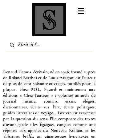
Renaud Camus, écrivain, né en 1946, formé auprès
de Roland Barthes et de Louis Aragon, est l’auteur
de plus de
cent soixante ouvrages
, publiés pour la
plupart chez
P.O.L
,
Fayard
et maintenant aux
éditions «
Chez l’auteur
» : volumes annuels de
journal intime
,
romans
, essais,
élégies
,
dictionnaires
,
écrits sur l’art
,
écrits politiques
,
guides littéraires de voyage
… L’œuvre est traversée
par la question du sens. Elle comporte des textes
d’avant-garde : les
Églogues
, conçues comme une
réponse aux apories du Nouveau Roman, et les
Vaisseaux brûlés
, un gigantesque hypertexte en