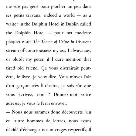
me suis pas gêné pour piocher un peu dans
ses petits travaux, indeed a world — as a
waiter in the Dolphin Hotel in Dublin called
the Dolphin Hotel — pour ma modeste
plaquette sur
The Theme of Urine in Ulysses
:
stream of consciousness my ass, I always say,
or plutôt my peter, if I dare mention that
tired old friend. Ça vous distrairait peut-
être, le livre, je veux dire. Vous m'avez l'air
d'un garçon très littéraire, je suis sûr que
vous écrivez, non ? Donnez-moi votre
adresse, je vous le ferai envoyer.
— Nous nous sommes donc découverts l'un
et l'autre hommes de lettres, nous avons
décidé d'échanger nos ouvrages respectifs, il