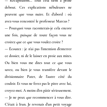
— Récapitulons... Tout cela tient à peine
debout. Ces explications nébuleuses ne
peuvent que vous nuire. Et d'abord : où
avez-vous rencontré le professeur Marcus ?
— Pourquoi vous raconterais-je cela encore
une fois, puisque de toute façon vous ne
croirez que ce que vous voulez croire ?
— Écoutez : je n'ai pas l'intention d'enterrer
ce dossier, ni de le laisser en proie aux mites.
Ou bien vous me dites tout ce que vous
savez, ou bien je vous transfère devant le
divisionnaire Pater, de l'autre côté du
couloir. Et vous ne ferez pas le pitre avec lui,
croyez-moi. A moins d'en pâtir sérieusement.
— Je ne peux que recommencer à vous dire.
C'était à Irun. Je revenais d'un petit voyage