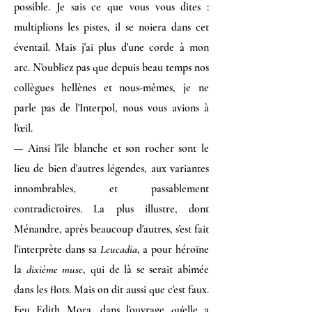
possible. Je sais ce que vous vous dites :
multiplions les pistes, il se noiera dans cet
éventail. Mais j'ai plus d'une corde à mon
arc. N'oubliez pas que depuis beau temps nos
collègues hellènes et nous-mêmes, je ne
parle pas de l'Interpol, nous vous avions à
l'œil.
— Ainsi l'île blanche et son rocher sont le
lieu de bien d'autres légendes, aux variantes
innombrables, et passablement
contradictoires. La plus illustre, dont
Ménandre, après beaucoup d'autres, s'est fait
l'interprète dans sa
Leucadia
, a pour héroïne
la
dixième muse
, qui de là se serait abîmée
dans les flots. Mais on dit aussi que c'est faux.
Feu Edith Mora, dans l'ouvrage qu'elle a