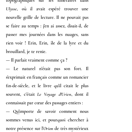
topographiques sur les itinéraires dans
Ulysse
, où il avait espéré trouver une
nouvelle grille de lecture. Il ne pouvait pas
se faire au temps : j'en ai assez, disait-il, de
passer mes journées dans les nuages, sans
rien voir ! Erin, Erin, île de la lyre et du
brouillard, je te renie.
— Il parlait vraiment comme ça ?
— Le naturel n'était pas son fort. Il
s'exprimait en français comme un romancier
fin-de-siècle, et le livre qu'il citait le plus
souvent, c'était
Le Voyage d'Urien
, dont il
connaissait par cœur des passages entiers :
— Qu'importe de savoir comment nous
sommes venus ici, et pourquoi chercher à
notre présence sur l'
Orion
de très mystérieux