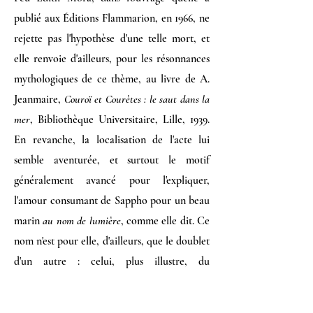
publié aux Éditions Flammarion, en 1966, ne
rejette pas l'hypothèse d'une telle mort, et
elle renvoie d'ailleurs, pour les résonnances
mythologiques de ce thème, au livre de A.
Jeanmaire,
Couroï et Courètes : le saut dans la
mer
, Bibliothèque Universi­taire, Lille, 1939.
En revanche, la localisation de l'acte lui
semble aventurée, et surtout le motif
généralement avancé pour l'expliquer,
l'amour consumant de Sappho pour un beau
marin
au nom de lumière
, comme elle dit. Ce
nom n'est pour elle, d'ailleurs, que le doublet
d'un autre : celui, plus illustre, du
malheureux conducteur du char du soleil. «
Mais ici la fable (une fois de plus) se divise,