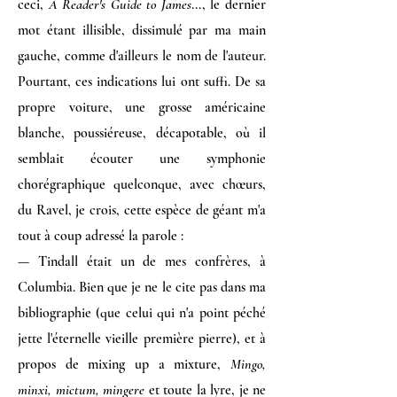
ceci,
A Reader's Guide to James
..., le dernier
mot étant illisible, dissimulé par ma main
gauche, comme d'ailleurs le nom de l'auteur.
Pourtant, ces indications lui ont suffi. De sa
propre voiture, une grosse américaine
blanche, poussiéreuse, décapotable, où il
semblait écouter une symphonie
chorégraphique quelconque, avec chœurs,
du Ravel, je crois, cette espèce de géant m'a
tout à coup adressé la parole :
— Tindall était un de mes confrères, à
Columbia. Bien que je ne le cite pas dans ma
bibliographie (que celui qui n'a point péché
jette l'éternelle vieille première pierre), et à
propos de mixing up a mixture,
Mingo,
minxi, mictum, mingere
et toute la lyre, je ne