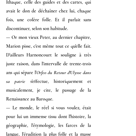
Ithaque, celle des guides et des cartes, qui
avait le don de déchaîner chez lui, chaque
fois, une colère folle. Et il parlait sans
discontinuer, selon son habitude.
— Or mon vieux Peter, au dernier chapitre,
Marion pisse, c'est même tout ce qu'elle fait.
D'ailleurs Harnoncourt le souligne à très
juste raison, dans l'intervalle de trente-trois
ans qui sépare l'
Orfeo du Retour d'Ulysse dans
sa patrie
s'effectue, historiquement et
musicalement, je cite, le passage de la
Renaissance au Baroque.
— Le monde, le réel si vous voulez, était
pour lui un immense tissu dont l'histoire, la
géographie, l'étymologie, les farces de la
langue, l'érudition la plus folle et la masse