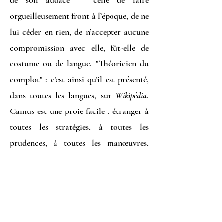
de son audace — celle de faire
orgueilleusement front à l’époque, de ne
lui céder en rien, de n’accepter aucune
compromission avec elle, fût-elle de
costume ou de langue. "Théoricien du
complot" : c’est ainsi qu’il est présenté,
dans toutes les langues, sur
Wikipédia
.
Camus est une proie facile : étranger à
toutes les stratégies, à toutes les
prudences, à toutes les manœuvres,
n’ayant rien à cacher, ayant en horreur
la communication, la publicité, les
coteries, n’envisageant pas que l’on
cherche par hystérie, haine, orgueil