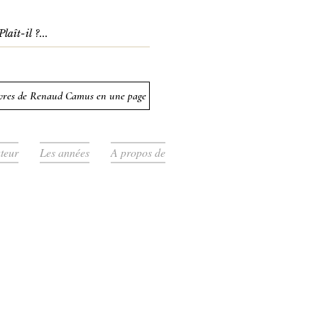
ivres de Renaud Camus en une page
uteur
Les années
A propos de