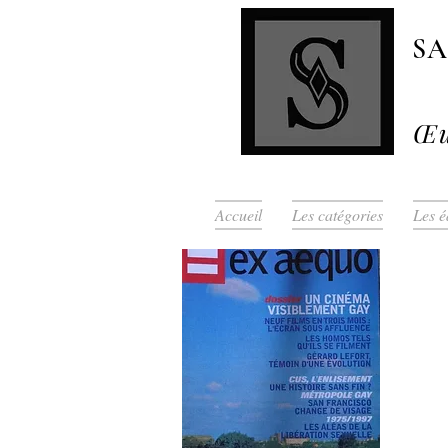
S
Œu
Accueil
Les catégories
Les é