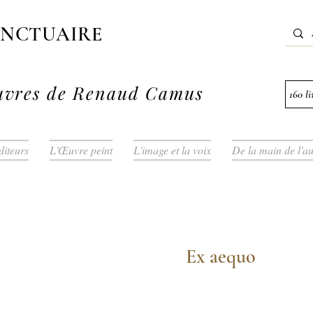
ANCTUAIRE
vres
de Renaud Camus
160 l
diteurs
L'Œuvre peint
L'image et la voix
De la main de l'a
Ex aequo