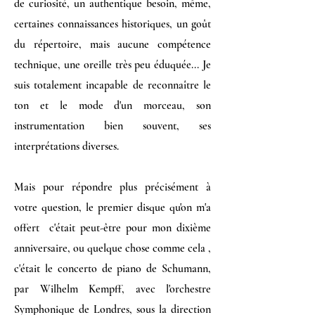
de curiosité, un authentique besoin, même,
certaines connaissances historiques, un goût
du répertoire, mais aucune compétence
technique, une oreille très peu éduquée... Je
suis totalement incapable de reconnaître le
ton et le mode d'un morceau, son
instrumentation bien souvent, ses
interprétations diverses.
Mais pour répondre plus précisément à
votre question, le premier disque qu'on m'a
offert c'était peut-être pour mon dixième
anniversaire, ou quelque chose comme cela ,
c'était le concerto de piano de Schumann,
par Wilhelm Kempff, avec l'orchestre
Symphonique de Londres, sous la direction