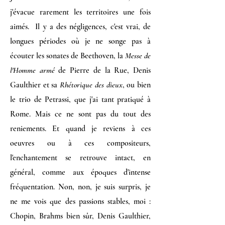
j'évacue rarement les territoires une fois
aimés. Il y a des négligences, c'est vrai, de
longues périodes où je ne songe pas à
écouter les sonates de Beethoven, la
Messe de
l'Homme armé
de Pierre de la Rue, Denis
Gaulthier et sa
Rhétorique des dieux
, ou bien
le trio de Petrassi, que j'ai tant pratiqué à
Rome. Mais ce ne sont pas du tout des
reniements. Et quand je reviens à ces
oeuvres ou à ces compositeurs,
l'enchantement se retrouve intact, en
général, comme aux époques d'intense
fréquentation. Non, non, je suis surpris, je
ne me vois que des passions stables, moi :
Chopin, Brahms bien sûr, Denis Gaulthier,