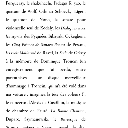
Forqueray, le shakuhachi, l'adagio K. 540, le
quatuor de Wolf, Othmar Schoeck, Ligeti,
le quatuor de Nono, la sonate pour
violoncelle seul de Kodaly, les
Dialogues avec
les esprits
des Pygmées Bibayak, Ockeghem,
les
Cinq Poèmes de Sandro Penna
de Pesson,
les trois Mallarmé
de Ravel, la
Stèle
de Grisey
à la mémoire de Dominique Troncin (un
enregistrement que j'ai perdu, entre
parenthèses un disque merveilleux
d'hommage à Troncin, qui m'a été volé dans
ma voiture : imaginez la tête des voleurs !),
le concerto d'Alexis de Castillon, la musique
de chambre de Fauré,
La Bonne Chanson
,
Duparc, Szymanowski, le
Burlesque
de
Strauss,
Ariane à Naxos
, Janacek, le dix-