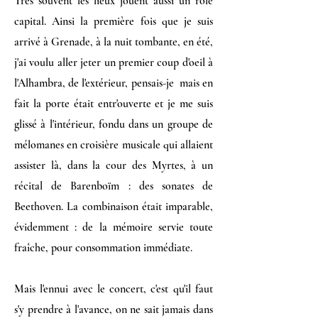
Très souvent les lieux jouent aussi un rôle
capital. Ainsi la première fois que je suis
arrivé à Grenade, à la nuit tombante, en été,
j'ai voulu aller jeter un premier coup d'oeil à
l'Alhambra, de l'extérieur, pensais-je mais en
fait la porte était entr'ouverte et je me suis
glissé à l'intérieur, fondu dans un groupe de
mélomanes en croisière musicale qui allaient
assister là, dans la cour des Myrtes, à un
récital de Barenboïm : des sonates de
Beethoven. La combinaison était imparable,
évidemment : de la mémoire servie toute
fraîche, pour consommation immédiate.
Mais l'ennui avec le concert, c'est qu'il faut
s'y prendre à l'avance, on ne sait jamais dans