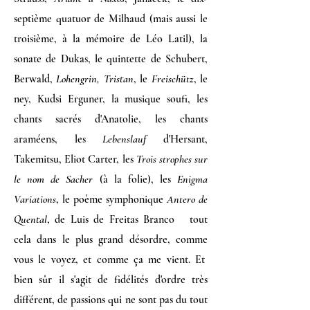
septième quatuor de Milhaud (mais aussi le
troisième, à la mémoire de Léo Latil), la
sonate de Dukas, le quintette de Schubert,
Berwald,
Lohengrin, Tristan
, le
Freischütz
, le
ney, Kudsi Erguner, la musique soufi, les
chants sacrés d'Anatolie, les chants
araméens, les
Lebenslauf
d'Hersant,
Takemitsu, Eliot Carter, les
Trois strophes sur
le nom de Sacher
(à la folie), les
Enigma
Variations
, le poème symphonique
Antero de
Quental
, de Luis de Freitas Branco tout
cela dans le plus grand désordre, comme
vous le voyez, et comme ça me vient. Et
bien sûr il s'agit de fidélités d'ordre très
différent, de passions qui ne sont pas du tout