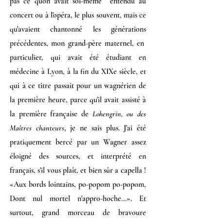
pas ce qu'on avait soi-même entendu au
concert ou à l'opéra, le plus souvent, mais ce
qu'avaient chantonné les générations
précédentes, mon grand-père maternel, en
particulier, qui avait été étudiant en
médecine à Lyon, à la fin du XIXe siècle, et
qui à ce titre passait pour un wagnérien de
la première heure, parce qu'il avait assisté à
la première française de
Lohengrin, ou des
Maîtres chanteurs
, je ne sais plus. J'ai été
pratiquement bercé par un Wagner assez
éloigné des sources, et interprété en
français, s'il vous plaît, et bien sûr a capella !
«Aux bords lointains, po-popom po-popom,
Dont nul mortel n'appro-hoche...». Et
surtout, grand morceau de bravoure