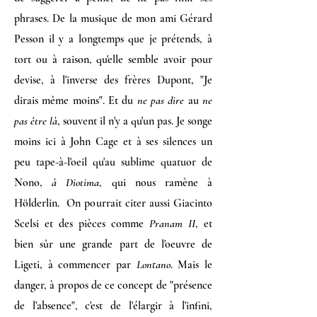
phrases. De la musique de mon ami Gérard
Pesson il y a longtemps que je prétends, à
tort ou à raison, qu'elle semble avoir pour
devise, à l'inverse des frères Dupont, "Je
dirais même moins". Et du
ne pas dire
au
ne
pas être là
, souvent il n'y a qu'un pas. Je songe
moins ici à John Cage et à ses silences un
peu tape-à-l'oeil qu'au sublime quatuor de
Nono,
à Diotima
, qui nous ramène à
Hölderlin. On pourrait citer aussi Giacinto
Scelsi et des pièces comme
Pranam II
, et
bien sûr une grande part de l'oeuvre de
Ligeti, à commencer par
Lontano
. Mais le
danger, à propos de ce concept de "présence
de l'absence", c'est de l'élargir à l'infini,