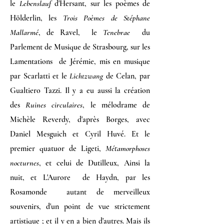
le
Lebenslauf
d'Hersant, sur les poèmes de
Hölderlin, les
Trois Poèmes de Stéphane
Mallarmé
, de Ravel, le
Tenebrae
du
Parlement de Musique de Strasbourg, sur les
Lamentations de Jérémie, mis en musique
par Scarlatti et le
Lichtzwang
de Celan, par
Gualtiero Tazzi. Il y a eu aussi la création
des
Ruines circulaires
, le mélodrame de
Michèle Reverdy, d'après Borges, avec
Daniel Mesguich et Cyril Huvé. Et le
premier quatuor de Ligeti,
Métamorphoses
nocturnes
, et celui de Dutilleux, Ainsi la
nuit, et L'Aurore de Haydn, par les
Rosamonde autant de merveilleux
souvenirs, d'un point de vue strictement
artistique ; et il y en a bien d'autres. Mais ils